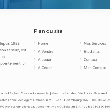
Plan du site
depuis 1989,
Home
Nos Services
son sérieux, est
A Vendre
Etudiants
s et
A Louer
Contact
 appartement, un
A Céder
Mon Compte
 de l'Aiglon | Tous droits réservés. |
Mentions Légales
|
Vie Privée
| Powered 
ut Professionnel des Agents Immobiliers - Rue du Luxembourg 16b - 1000 Bruxelle
RC professionnelle et cautionnement via AXA Belgium S.A. - police 730.390.160