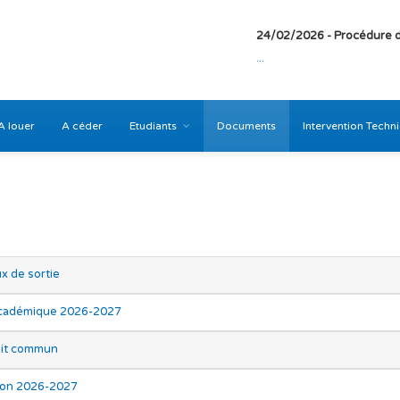
24/02/2026 - Procédure d
...
A louer
A céder
Etudiants
Documents
Intervention Techn
x de sortie
académique 2026-2027
roit commun
tion 2026-2027