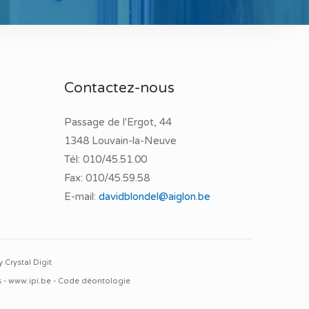
Contactez-nous
Passage de l'Ergot, 44
1348 Louvain-la-Neuve
Tél:
010/45.51.00
Fax:
010/45.59.58
E-mail:
davidblondel@aiglon.be
by
Crystal Digit
s -
www.ipi.be
-
Code déontologie