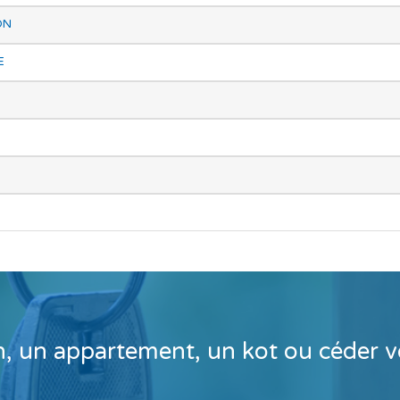
ON
E
n, un appartement, un kot ou céder vo