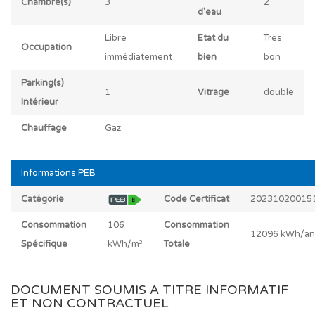
Chambre(s)
3
2
d'eau
Libre
Etat du
Très
Occupation
immédiatement
bien
bon
Parking(s)
1
Vitrage
double
Intérieur
Chauffage
Gaz
Informations PEB
Catégorie
Code Certificat
20231020015
Consommation
106
Consommation
12096 kWh/an
Spécifique
kWh/m²
Totale
DOCUMENT SOUMIS A TITRE INFORMATIF
ET NON CONTRACTUEL