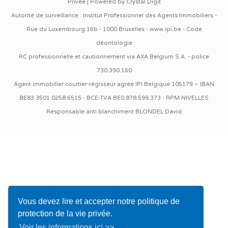
Privée
| Powered by
Crystal Digit
Autorité de surveillance : Institut Professionnel des Agents Immobiliers -
Rue du Luxembourg 16b - 1000 Bruxelles -
www.ipi.be
-
Code
déontologie
RC professionnelle et cautionnement via AXA Belgium S.A. - police
730.390.160
Agent immobilier courtier-régisseur agréé IPI Belgique 105179 – IBAN
BE83 3501 0258 6515 - BCE-TVA BE0.878.599.373 - RPM NIVELLES
Responsable anti blanchiment BLONDEL David
Vous devez lire et accepter notre politique de
protection de la vie privée.
Voir les informations ici >>