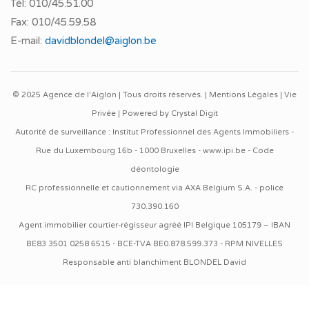
Tél:
010/45.51.00
Fax:
010/45.59.58
E-mail:
davidblondel@aiglon.be
© 2025 Agence de l'Aiglon | Tous droits réservés. |
Mentions Légales
|
Vie
Privée
| Powered by
Crystal Digit
Autorité de surveillance : Institut Professionnel des Agents Immobiliers -
Rue du Luxembourg 16b - 1000 Bruxelles -
www.ipi.be
-
Code
déontologie
RC professionnelle et cautionnement via AXA Belgium S.A. - police
730.390.160
Agent immobilier courtier-régisseur agréé IPI Belgique 105179 – IBAN
BE83 3501 0258 6515 - BCE-TVA BE0.878.599.373 - RPM NIVELLES
Responsable anti blanchiment BLONDEL David