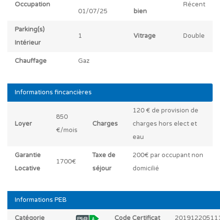
Occupation
Récent
01/07/25
bien
Parking(s)
1
Vitrage
Double
Intérieur
Chauffage
Gaz
Informations fincancières
120 € de provision de
850
Loyer
Charges
charges hors elect et
€/mois
eau
Garantie
Taxe de
200€ par occupant non
1700€
Locative
séjour
domicilié
Informations PEB
Catégorie
Code Certificat
20191220511