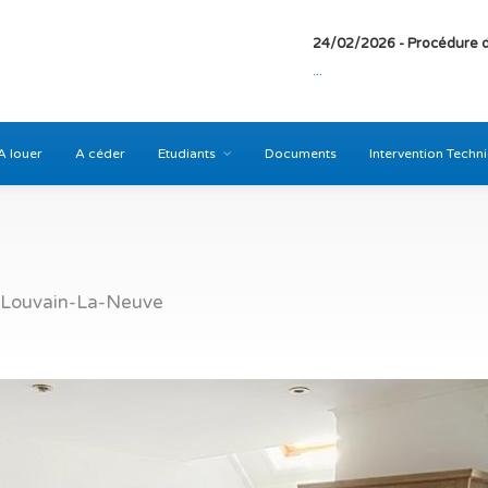
24/02/2026 - Procédure d
...
A louer
A céder
Etudiants
Documents
Intervention Techn
8 Louvain-La-Neuve