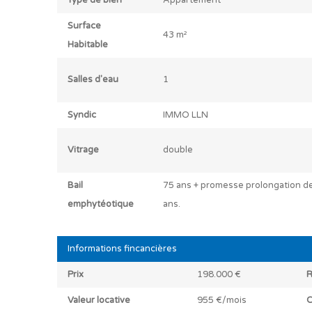
Type de bien
Appartement
Surface
43 m²
Habitable
Salles d'eau
1
Syndic
IMMO LLN
Vitrage
double
Bail
75 ans + promesse prolongation d
emphytéotique
ans.
Informations fincancières
Prix
198.000 €
R
Valeur locative
955 €/mois
C